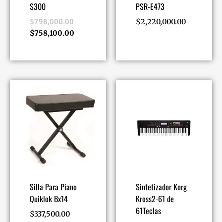
S300
PSR-E473
$
798,000.00
$
2,220,000.00
$
758,100.00
Silla Para Piano
Sintetizador Korg
Quiklok Bx14
Kross2-61 de
61Teclas
$
337,500.00