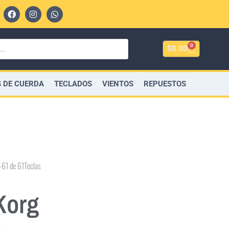
0
$
0.00
 DE CUERDA
TECLADOS
VIENTOS
REPUESTOS
-61 de 61Teclas
Korg