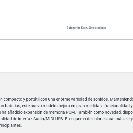
Categorías
Korg
,
Sintetizadores
on compacto y portátil con una enorme variedad de sonidos. Manteniend
con baterías, este nuevo modelo mejora en gran medida la funcionalidad 
a se ha añadido expansión de memoria PCM. También como novedad, disp
lidad de interfaz Audio/MIDI USB. El esquema de color es aún más elegan
rincipiantes.