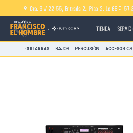
Cra. 9 # 22-55, Entrada 2., Piso 2. Lc 66
57 
TIENDA
SERVIC
GUITARRAS
BAJOS
PERCUSIÓN
ACCESORIOS