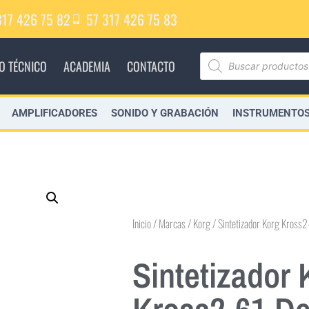
317 426 75 82
57 317 426 75 83
IO TÉCNICO
ACADEMIA
CONTACTO
AMPLIFICADORES
SONIDO Y GRABACIÓN
INSTRUMENTOS
Inicio
/
Marcas
/
Korg
/ Sintetizador Korg Kross2
Sintetizador 