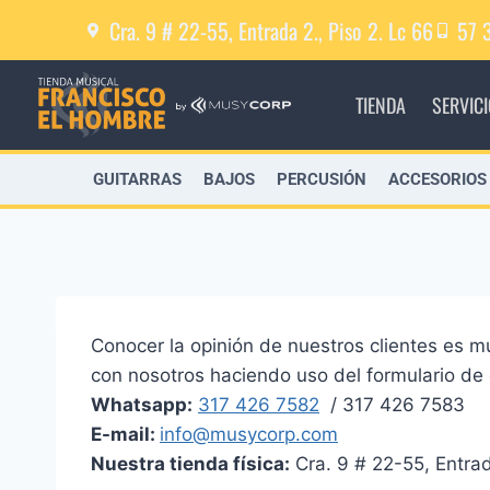
Cra. 9 # 22-55, Entrada 2., Piso 2. Lc 66
57 
TIENDA
SERVIC
GUITARRAS
BAJOS
PERCUSIÓN
ACCESORIOS
Conocer la opinión de nuestros clientes es m
con nosotros haciendo uso del formulario de
Whatsapp:
317 426 7582
/ 317 426 7583
E-mail:
info@musycorp.com
Nuestra tienda física:
Cra. 9 # 22-55, Entrad