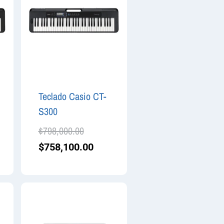
Teclado Casio CT-
S300
$
798,000.00
$
758,100.00