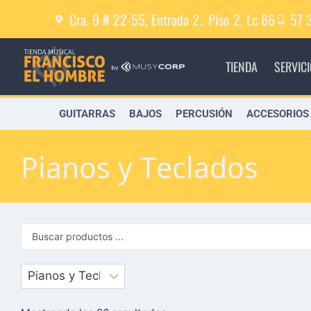
Cra. 9 # 22-55, Entrada 2., Piso 2. Lc 66
57 
TIENDA
SERVIC
GUITARRAS
BAJOS
PERCUSIÓN
ACCESORIOS
Pianos y Teclados