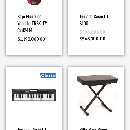
Bajo Electrico
Teclado Casio CT-
Yamaha TRBX-174
S100
Cod2414
$
598,000.00
$
568,100.00
$
1,190,000.00
¡Oferta!
Teclado Casio CT-
Silla Para Piano