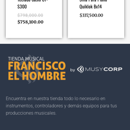
S300
Quiklok Bx14
$
798,000.00
$
337,500.00
$
758,100.00
Encuentra en nuestra tienda todo lo necesario en
instrumentos, controladores y demás equipos para tus
producciones musicales.