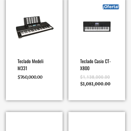
¡Oferta!
Teclado Medeli
Teclado Casio CT-
M331
X800
$
760,000.00
$
1,138,000.00
$
1,081,000.00