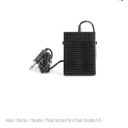
Inicio
/
Marcas
/
Yamaha
/ Pedal Sustain Para Piano Yamaha Fc5