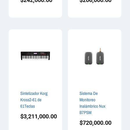
$
242,000.00
$
206,000.00
Sintetizador Korg
Sistema De
Kross2-61 de
Monitoreo
61Teclas
Inalámbrico Nux
B7PSM
$
3,211,000.00
$
720,000.00