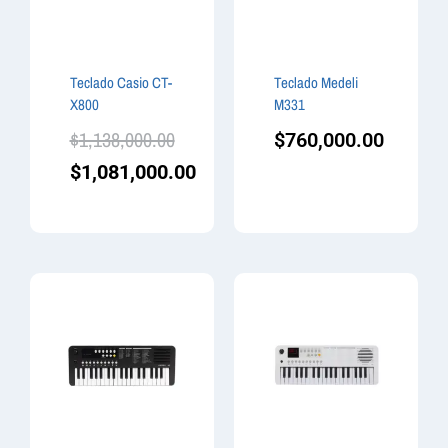
Teclado Casio CT-
Teclado Medeli
X800
M331
$
1,138,000.00
$
760,000.00
$
1,081,000.00