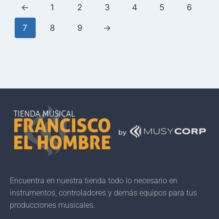
←
1
2
3
4
5
6
7
8
9
→
Encuentra en nuestra tienda todo lo necesario en
instrumentos, controladores y demás equipos para tus
producciones musicales.