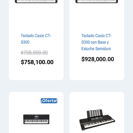
Teclado Casio CT-
Teclado Casio CT-
S300
S300 con Base y
Estuche Semiduro
$
798,000.00
$
928,000.00
$
758,100.00
¡Oferta!