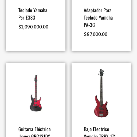
Teclado Yamaha
Adaptador Para
Psr-E383
Teclado Yamaha
PA-3C
$
1,090,000.00
$
87,000.00
Guitarra Eléctrica
Bajo Electrico
Ibanez GRG131DX-
Yamaha TRBX-174