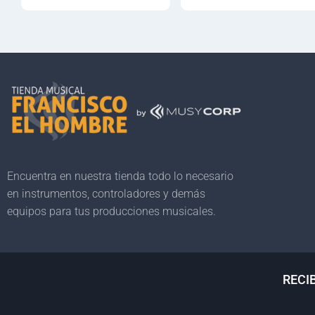
Encuentra en nuestra tienda todo lo necesario
en instrumentos, controladores y demás
equipos para tus producciones musicales.
RECI