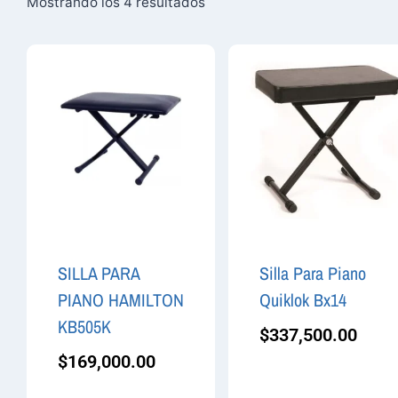
Mostrando los 4 resultados
SILLA PARA
Silla Para Piano
PIANO HAMILTON
Quiklok Bx14
KB505K
$
337,500.00
$
169,000.00