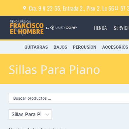
Cra. 9 # 22-55, Entrada 2., Piso 2. Lc 66
57 
TIENDA
SERVIC
GUITARRAS
BAJOS
PERCUSIÓN
ACCESORIOS
Sillas Para Piano