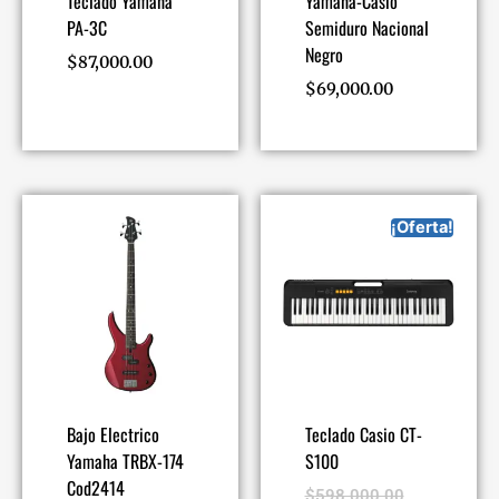
Teclado Yamaha
Yamaha-Casio
PA-3C
Semiduro Nacional
Negro
$
87,000.00
$
69,000.00
¡Oferta!
Bajo Electrico
Teclado Casio CT-
Yamaha TRBX-174
S100
Cod2414
$
598,000.00