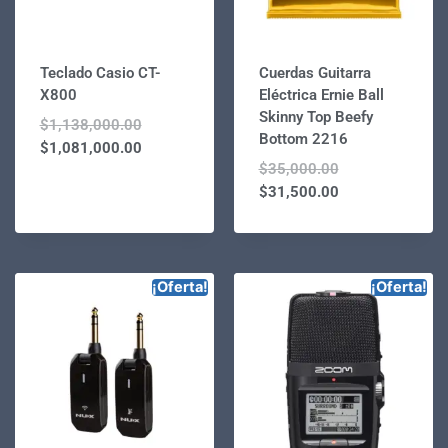
Teclado Casio CT-
Cuerdas Guitarra
X800
Eléctrica Ernie Ball
Skinny Top Beefy
$
1,138,000.00
Bottom 2216
$
1,081,000.00
$
35,000.00
$
31,500.00
¡Oferta!
¡Oferta!