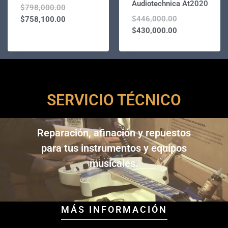
Audiotechnica At2020
$
798,000.00
$
446,000.00
$
758,100.00
$
430,000.00
SERVICIO TÉCNICO
Reparación, afinación y repuestos
para tus instrumentos y equipos
musicales.
MÁS INFORMACIÓN