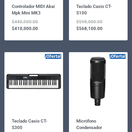
Controlador MIDI Akai
Teclado Casio CT-
Mpk Mini MK3
S100
$
440,000.00
$
598,000.00
$
410,000.00
$
568,100.00
¡Oferta!
¡Oferta!
Teclado Casio CT-
Micrófono
S300
Condensador