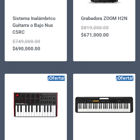
Sistema Inalámbrico
Grabadora ZOOM H2N
Guitarra o Bajo Nux
$
819,000.00
C5RC
$
671,000.00
$
749,000.00
$
690,000.00
¡Oferta!
¡Oferta!