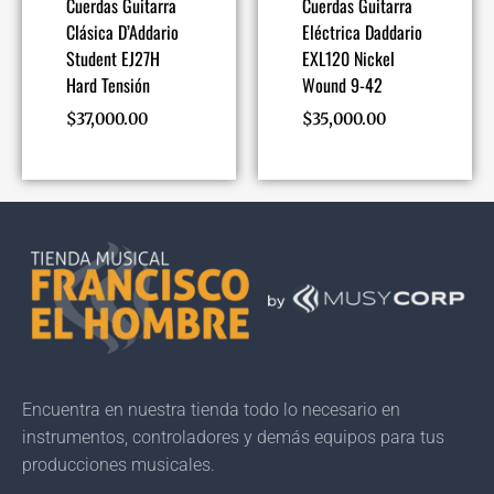
Cuerdas Guitarra
Cuerdas Guitarra
Clásica D’Addario
Eléctrica Daddario
Student EJ27H
EXL120 Nickel
Hard Tensión
Wound 9-42
$
37,000.00
$
35,000.00
Encuentra en nuestra tienda todo lo necesario en
instrumentos, controladores y demás equipos para tus
producciones musicales.