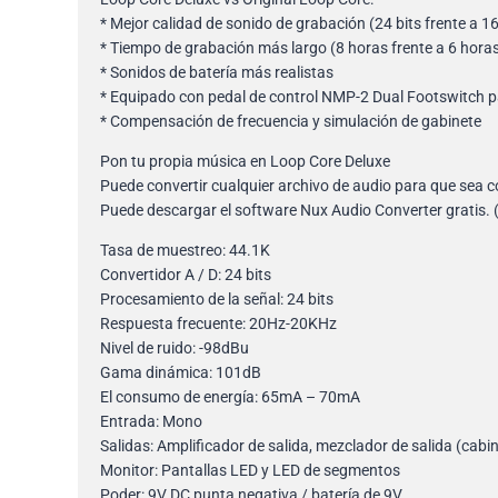
* Mejor calidad de sonido de grabación (24 bits frente a 16
* Tiempo de grabación más largo (8 horas frente a 6 hora
* Sonidos de batería más realistas
* Equipado con pedal de control NMP-2 Dual Footswitch p
* Compensación de frecuencia y simulación de gabinete
Pon tu propia música en Loop Core Deluxe
Puede convertir cualquier archivo de audio para que sea 
Puede descargar el software Nux Audio Converter gratis. 
Tasa de muestreo: 44.1K
Convertidor A / D: 24 bits
Procesamiento de la señal: 24 bits
Respuesta frecuente: 20Hz-20KHz
Nivel de ruido: -98dBu
Gama dinámica: 101dB
El consumo de energía: 65mA – 70mA
Entrada: Mono
Salidas: Amplificador de salida, mezclador de salida (cabi
Monitor: Pantallas LED y LED de segmentos
Poder: 9V DC punta negativa / batería de 9V