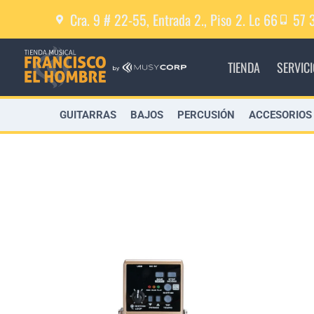
Cra. 9 # 22-55, Entrada 2., Piso 2. Lc 66
57 
TIENDA
SERVIC
GUITARRAS
BAJOS
PERCUSIÓN
ACCESORIOS