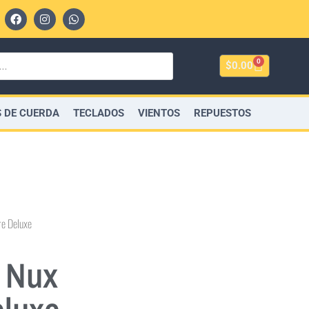
0
$
0.00
 DE CUERDA
TECLADOS
VIENTOS
REPUESTOS
re Deluxe
 Nux