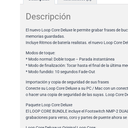
Descripción
El nuevo Loop Core Deluxe le permite grabar frases de bucl
memorias guardadas.
Incluye Ritmos de batería realistas. el nuevo Loop Core De
Modos de toque:
* Modo normal: Doble toque – Parada instantánea
* Modo de finalización: Tocar hasta el final de la última m
* Modo fundido: 10 segundos Fade-Out
Importación y copia de seguridad de sus frases
Conecte su Loop Core Deluxe a su PC / Mac con un conecto
o hacer una copia de seguridad de las suyas. Loop Core D
Paquete Loop Core Deluxe
El LOOP CORE BUNDLE incluye el Footswitch NMP-2 DUAL ad
grabaciones para verso, coro y partes de puente ahora se
Loop Core Deluxe vs Original Loop Core: