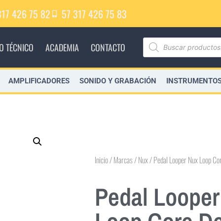
317 426 75 82
57 317 426 75 83
IO TÉCNICO
ACADEMIA
CONTACTO
AMPLIFICADORES
SONIDO Y GRABACIÓN
INSTRUMENTOS
Inicio
/
Marcas
/
Nux
/ Pedal Looper Nux Loop Co
Pedal Looper