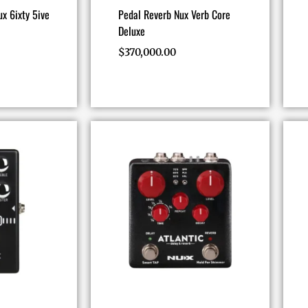
x 6ixty 5ive
Pedal Reverb Nux Verb Core
Deluxe
$
370,000.00