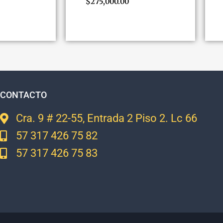
$
275,000.00
CONTACTO
Cra. 9 # 22-55, Entrada 2 Piso 2. Lc 66
57 317 426 75 82
57 317 426 75 83