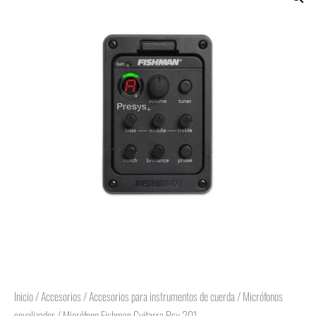
Inicio
/
Accesorios
/
Accesorios para instrumentos de cuerda
/
Micrófonos
ecualizador
/ Micrófono Fishman Guitarra Psy 201