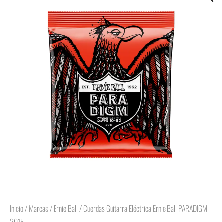
Inicio
/
Marcas
/
Ernie Ball
/ Cuerdas Guitarra Eléctrica Ernie Ball PARADIGM
2015