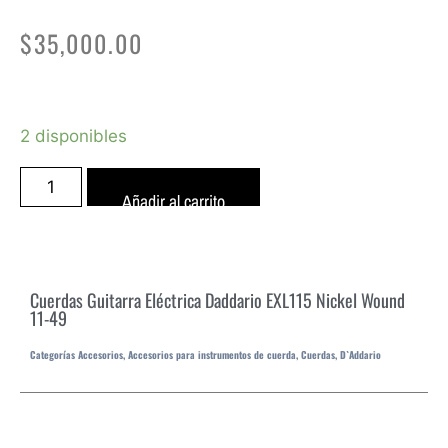
$
35,000.00
2 disponibles
Añadir al carrito
Cuerdas Guitarra Eléctrica Daddario EXL115 Nickel Wound
11-49
Categorías
Accesorios
,
Accesorios para instrumentos de cuerda
,
Cuerdas
,
D`Addario