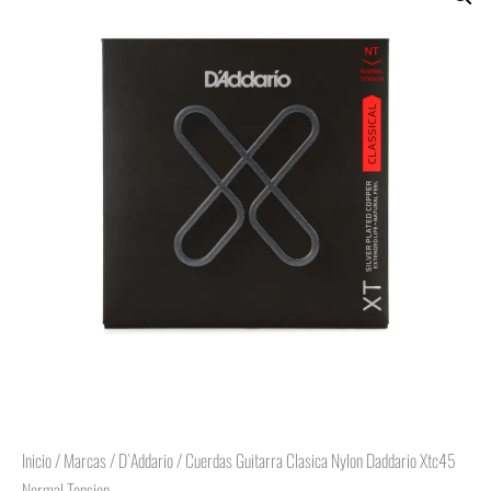
Inicio
/
Marcas
/
D`Addario
/ Cuerdas Guitarra Clasica Nylon Daddario Xtc45
Normal Tension