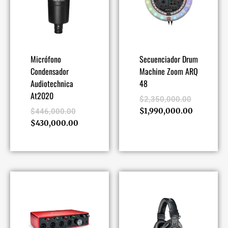
Micrófono
Secuenciador Drum
Condensador
Machine Zoom ARQ
Audiotechnica
48
At2020
$
2,350,000.00
$
1,990,000.00
$
446,000.00
$
430,000.00