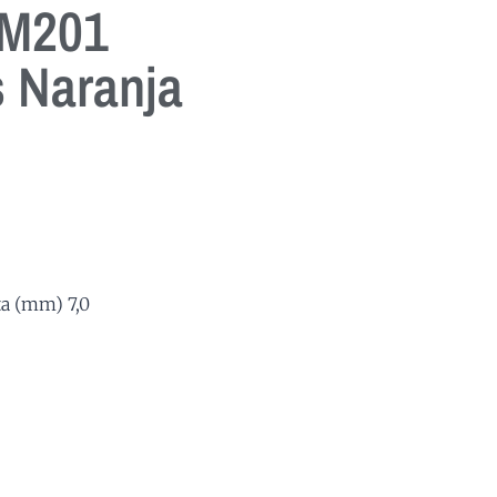
IM201
 Naranja
ta (mm) 7,0