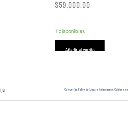
$
59,000.00
1 disponibles
Añadir al carrito
nja
Categorías
Cable de Línea o Instrumento
,
Cables y c