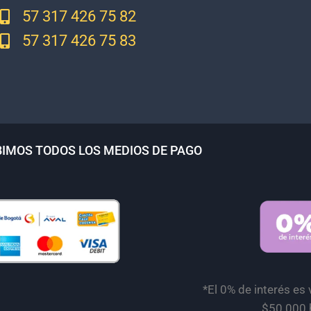
57 317 426 75 82
57 317 426 75 83
BIMOS TODOS LOS MEDIOS DE PAGO
*El 0% de interés es
$50.000 