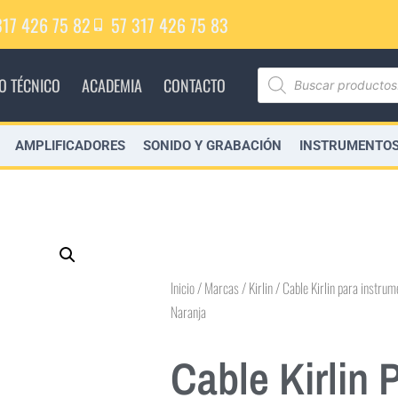
317 426 75 82
57 317 426 75 83
IO TÉCNICO
ACADEMIA
CONTACTO
AMPLIFICADORES
SONIDO Y GRABACIÓN
INSTRUMENTOS
Inicio
/
Marcas
/
Kirlin
/ Cable Kirlin para instr
Naranja
Cable Kirlin 