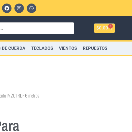
0
$
0.00
 DE CUERDA
TECLADOS
VIENTOS
REPUESTOS
umento IM201 RDF 6 metros
Para