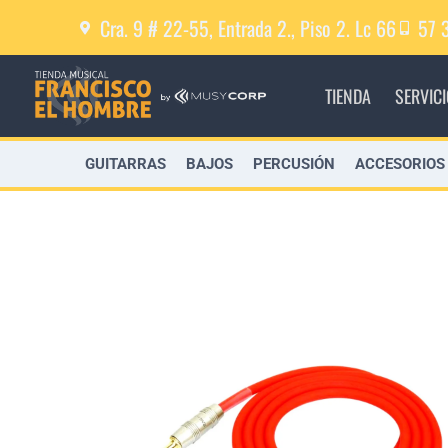
Cra. 9 # 22-55, Entrada 2., Piso 2. Lc 66
57 
TIENDA
SERVIC
GUITARRAS
BAJOS
PERCUSIÓN
ACCESORIOS