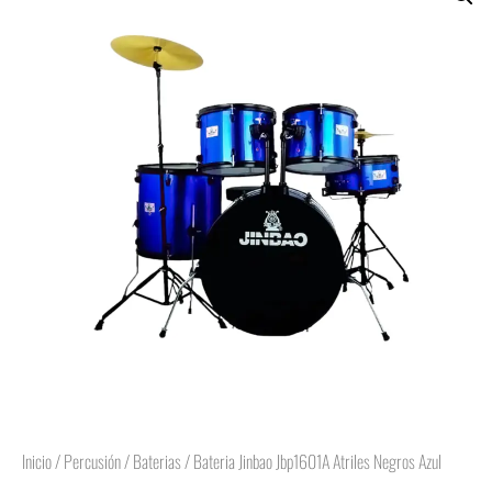
Inicio
/
Percusión
/
Baterias
/ Bateria Jinbao Jbp1601A Atriles Negros Azul