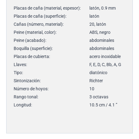
Placas de caña (material, espesor):
latón, 0.9 mm
Placas de caña (superficie):
latón
Cañas (número, material):
20, latón
Peine (material, color):
ABS, negro
Peine (acabado):
abdominales
Boquilla (superficie):
abdominales
Placas de cubierta:
acero inoxidable
Llaves:
F, E, D, C, Bb, A, G
Tipo:
diatónico
Sintonización:
Richter
Número de hoyos:
10
Rango tonal:
3 octavas
Longitud:
10.5 cm / 4.1 ”