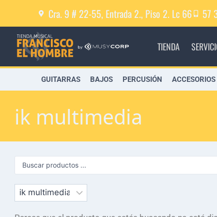
Cra. 9 # 22-55, Entrada 2., Piso 2. Lc 66
57 
TIENDA
SERVIC
GUITARRAS
BAJOS
PERCUSIÓN
ACCESORIOS
ik multimedia