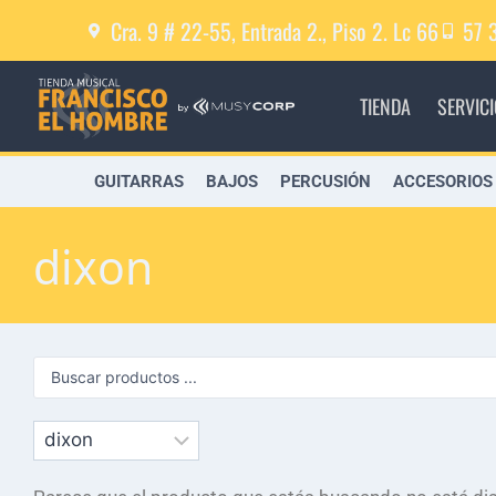
Cra. 9 # 22-55, Entrada 2., Piso 2. Lc 66
57 
TIENDA
SERVIC
GUITARRAS
BAJOS
PERCUSIÓN
ACCESORIOS
dixon