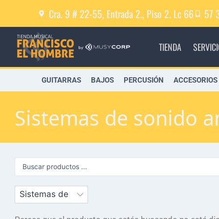
Cra. 9 # 22-55, Entrada 2., Piso 2. Lc 66
57 
TIENDA
SERVIC
GUITARRAS
BAJOS
PERCUSIÓN
ACCESORIOS
Sistemas de sonido a