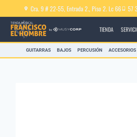
Cra. 9 # 22-55, Entrada 2., Piso 2. Lc 66
57 
TIENDA
SERVIC
GUITARRAS
BAJOS
PERCUSIÓN
ACCESORIOS